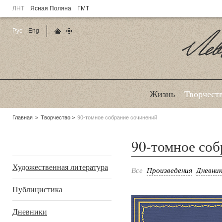
ЛНТ
Ясная Поляна
ГМТ
Рус
Eng
Главная страница
Карта сайта
Ле
Жизнь
Творчест
Родительские
Главная
Творчество
90-томное собрание сочинений
страницы:
90-томное соб
Подразделы
Художественная литература
Все
Произведения
Дневни
Публицистика
Дневники