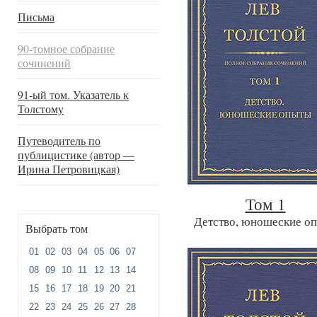
Письма
90-томное собрание
сочинений
91-ый том. Указатель к
Толстому
Путеводитель по
публицистике (автор —
Ирина Петровицкая)
Том 1
Детство, юношеские о
Выбрать том
01
02
03
04
05
06
07
08
09
10
11
12
13
14
15
16
17
18
19
20
21
22
23
24
25
26
27
28