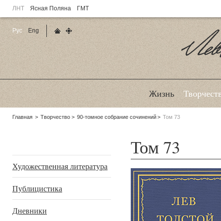
ЛНТ
Ясная Поляна
ГМТ
Рус
Eng
Главная страница
Карта сайта
Ле
Жизнь
Творчест
Родительские
Главная
Творчество
90-томное собрание сочинений
Том 73
страницы:
Том 73
Подразделы
Художественная литература
Публицистика
Дневники