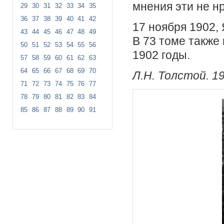
мнения эти не н
29
30
31
32
33
34
35
36
37
38
39
40
41
42
17 ноября 1902,
43
44
45
46
47
48
49
В 73 томе также
50
51
52
53
54
55
56
1902 годы.
57
58
59
60
61
62
63
64
65
66
67
68
69
70
Л.Н. Толстой. 1
71
72
73
74
75
76
77
78
79
80
81
82
83
84
85
86
87
88
89
90
91