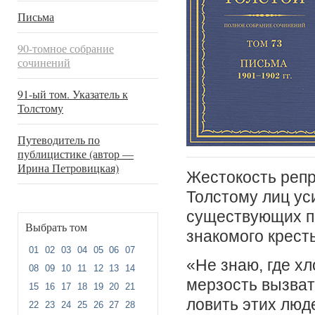
Письма
90-томное собрание
сочинений
91-ый том. Указатель к
Толстому
Путеводитель по
публицистике (автор —
Ирина Петровицкая)
Жестокость репр
Толстому лиц ус
существующих по
Выбрать том
знакомого кресть
01
02
03
04
05
06
07
«Не знаю, где х
08
09
10
11
12
13
14
мерзость вызват
15
16
17
18
19
20
21
ловить этих люд
22
23
24
25
26
27
28