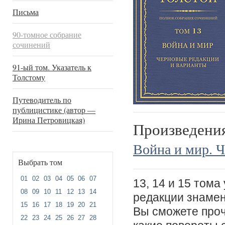
Письма
90-томное собрание
сочинений
91-ый том. Указатель к
Толстому
Путеводитель по
публицистике (автор —
Ирина Петровицкая)
Произведени
Война и мир. 
Выбрать том
01
02
03
04
05
06
07
13, 14 и 15 том
08
09
10
11
12
13
14
редакции знамен
15
16
17
18
19
20
21
Вы сможете проч
22
23
24
25
26
27
28