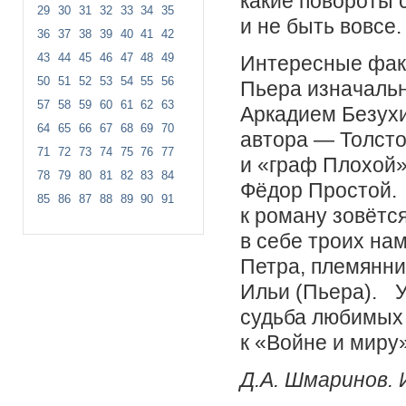
какие повороты с
29
30
31
32
33
34
35
и не быть вовсе.
36
37
38
39
40
41
42
43
44
45
46
47
48
49
Интересные фак
50
51
52
53
54
55
56
Пьера изначальн
57
58
59
60
61
62
63
Аркадием Безух
64
65
66
67
68
69
70
автора — Толсто
71
72
73
74
75
76
77
и «граф Плохой»
78
79
80
81
82
83
84
Фёдор Простой.
85
86
87
88
89
90
91
к роману зовётс
в себе троих на
Петра, племянни
Ильи (Пьера). Уз
судьба любимых 
к «Войне и миру»
Д.А. Шмаринов. 