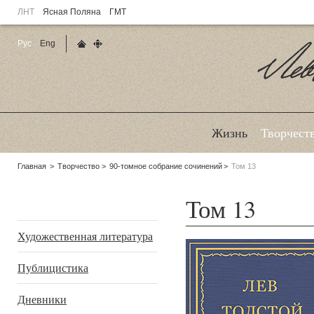
ЛНТ
Ясная Поляна
ГМТ
Рус
Eng
Главная страница
Карта сайта
Ле
Жизнь
Творчест
Родительские
Главная
Творчество
90-томное собрание сочинений
Том 13
страницы:
Том 13
Подразделы
Художественная литература
Публицистика
Дневники