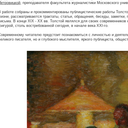
Петровицкой
, преподавателя факультета журналистики Московского унив
В работе собраны и прокомментированы публицистические работы Толстог
жизни, рассматриваются трактаты, статьи, обращения, беседы, заметки, 
письма. В конце XIX - XX вв. Толстой являлся для своих современников
фигурой, столь востребованной сегодня, в начале века XXI-го.
Современному читателю предстоит познакомиться с личностью и деятель
великого писателя, но и глубокого мыслителя, яркого публициста, общес