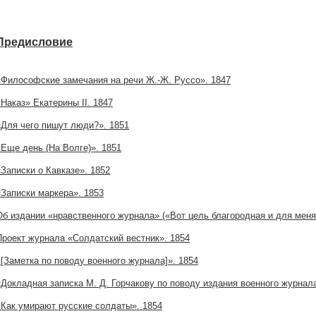
Предисловие
«Философские замечания на речи Ж.-Ж. Руссо». 1847
«Наказ» Екатерины II. 1847
«Для чего пишут люди?». 1851
«Еще день (На Волге)». 1851
«Записки о Кавказе». 1852
«Записки маркера». 1853
Об издании «нравственного журнала» («Вот цель благородная и для меня
Проект журнала «Солдатский вестник». 1854
«[Заметка по поводу военного журнала]». 1854
«Докладная записка М. Д. Горчакову по поводу издания военного журнала
«Как умирают русские солдаты». 1854