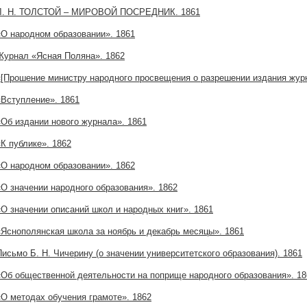
Л. Н. ТОЛСТОЙ – МИРОВОЙ ПОСРЕДНИК. 1861
«О народном образовании». 1861
Журнал «Ясная Поляна». 1862
«[Прошение министру народного просвещения о разрешении издания журн
«Вступление». 1861
«Об издании нового журнала». 1861
«К публике». 1862
«О народном образовании». 1862
«О значении народного образования». 1862
«О значении описаний школ и народных книг». 1861
«Яснополянская школа за ноябрь и декабрь месяцы». 1861
Письмо Б. Н. Чичерину (о значении университетского образования). 1861
«Об общественной деятельности на поприще народного образования». 18
«О методах обучения грамоте». 1862