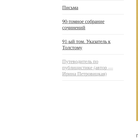
Письма
90-томное собрание
сочинений
91-ый том. Указатель к
Толстому
Путеводитель по
публицистике (автор —
Ирина Петровицкая)