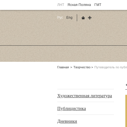
ЛНТ
Ясная Поляна
ГМТ
Рус
Eng
Главная страница
Карта сайта
Родительские
Главная
Творчество
Путеводитель по пуб
страницы:
Подразделы
Художественная литература
Публицистика
Дневники