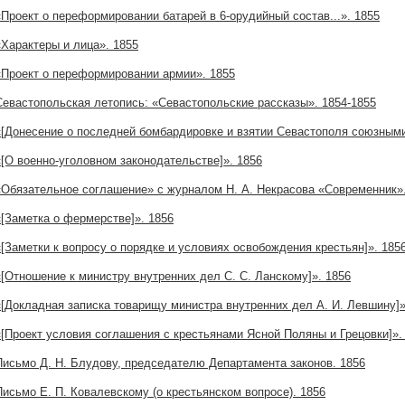
«Проект о переформировании батарей в 6-орудийный состав...». 1855
«Характеры и лица». 1855
«Проект о переформировании армии». 1855
Севастопольская летопись: «Севастопольские рассказы». 1854-1855
«[Донесение о последней бомбардировке и взятии Севастополя союзными
«[О военно-уголовном законодательстве]». 1856
«Обязательное соглашение» с журналом Н. А. Некрасова «Современник»
«[Заметка о фермерстве]». 1856
«[Заметки к вопросу о порядке и условиях освобождения крестьян]». 185
«[Отношение к министру внутренних дел С. С. Ланскому]». 1856
«[Докладная записка товарищу министра внутренних дел А. И. Левшину]»
«[Проект условия соглашения с крестьянами Ясной Поляны и Грецовки]».
Письмо Д. Н. Блудову, председателю Департамента законов. 1856
Письмо Е. П. Ковалевскому (о крестьянском вопросе). 1856