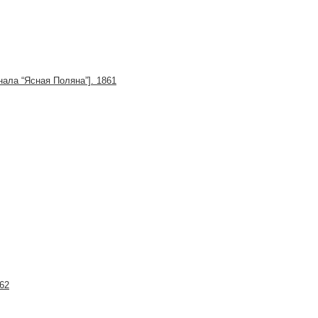
ала “Ясная Поляна”]. 1861
62