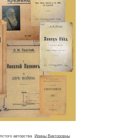
олстого авторства
Ирины Викторовны