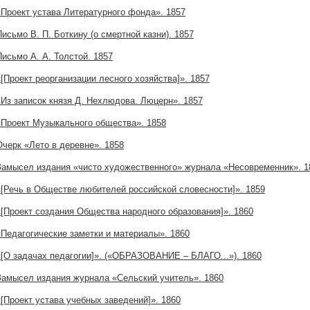
«Проект устава Литературного фонда». 1857
Письмо В. П. Боткину (о смертной казни). 1857
Письмо А. А. Толстой. 1857
«[Проект реорганизации лесного хозяйства]». 1857
«Из записок князя Д. Нехлюдова. Люцерн». 1857
«Проект Музыкального общества». 1858
Очерк «Лето в деревне». 1858
Замысел издания «чисто художественного» журнала «Несовременник». 1
«[Речь в Обществе любителей российской словесности]». 1859
«[Проект создания Общества народного образования]». 1860
«Педагогические заметки и материалы». 1860
«[О задачах педагогии]». («ОБРАЗОВАНИЕ – БЛАГО...»). 1860
Замысел издания журнала «Сельский учитель». 1860
«[Проект устава учебных заведений]». 1860