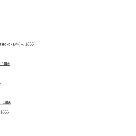
 войсками]». 1855
. 1856
6
. 1856
 1856