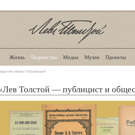
Лев Толстой
Жизнь
Творчество
Медиа
Музеи
Проекты
лицистике Ирины Петровицкой
«Лев Толстой — публицист и общес