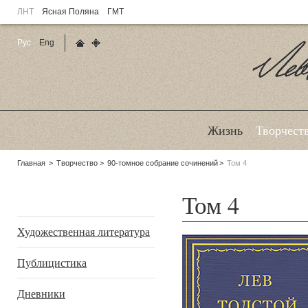
ЛНТ
Ясная Поляна
ГМТ
Рус
Eng
Главная страница
Карта сайта
Ле
Жизнь
Творчест
Родительские
Главная
Творчество
90-томное собрание сочинений
Том 4
страницы:
Том 4
Подразделы
Художественная литература
Публицистика
Дневники