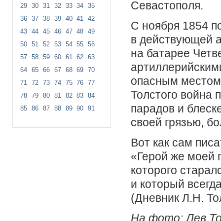
Севастополя.
29
30
31
32
33
34
35
36
37
38
39
40
41
42
С ноября 1854 по
43
44
45
46
47
48
49
в действующей а
50
51
52
53
54
55
56
на батарее Четв
57
58
59
60
61
62
63
артиллерийскими
64
65
66
67
68
69
70
опасным местом 
71
72
73
74
75
76
77
Толстого война 
78
79
80
81
82
83
84
парадов и блеске
85
86
87
88
89
90
91
своей грязью, б
Вот как сам писа
«Герой же моей 
которого старалс
и который всегда
(Дневник Л.Н. Тол
На фото: Лев Т