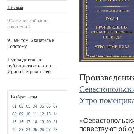
Письма
90-томное собрание
сочинений
91-ый том. Указатель к
Толстому
Путеводитель по
публицистике (автор —
Ирина Петровицкая)
Произведени
Севастопольск
Выбрать том
Утро помещик
01
02
03
04
05
06
07
08
09
10
11
12
13
14
«Севастопольски
15
16
17
18
19
20
21
повествуют об о
22
23
24
25
26
27
28