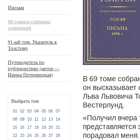
Письма
90-томное собрание
сочинений
91-ый том. Указатель к
Толстому
Путеводитель по
публицистике (автор —
Ирина Петровицкая)
В 69 томе собра
он высказывает 
Льва Львовича Т
Выбрать том
Вестерлунд.
01
02
03
04
05
06
07
«Получил вчера 
08
09
10
11
12
13
14
представляется 
15
16
17
18
19
20
21
порадовал меня. 
22
23
24
25
26
27
28