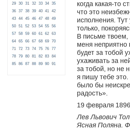
когда какая-то с
29
30
31
32
33
34
35
что это неизбеж
36
37
38
39
40
41
42
исполнения. Тут 
43
44
45
46
47
48
49
50
51
52
53
54
55
56
только, покоряяс
57
58
59
60
61
62
63
В письме твоем,
64
65
66
67
68
69
70
меня неприятно п
71
72
73
74
75
76
77
будет за тобой у
78
79
80
81
82
83
84
ухаживать за ней
85
86
87
88
89
90
91
за тобой, но не 
я пишу тебе это.
было бы неискре
радость».
19 февраля 1896
Лев Львович Тол
Ясная Поляна. Ф