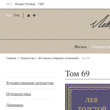
ЛНТ
Ясная Поляна
ГМТ
Рус
Eng
Главная страница
Карта сайта
Ле
Жизнь
Творчест
Родительские
Главная
Творчество
90-томное собрание сочинений
Том 69
страницы:
Том 69
Подразделы
Художественная литература
Публицистика
Дневники