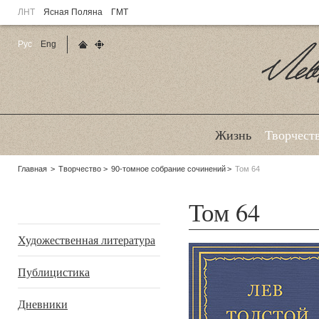
ЛНТ
Ясная Поляна
ГМТ
Рус
Eng
Главная страница
Карта сайта
Ле
Жизнь
Творчест
Родительские
Главная
Творчество
90-томное собрание сочинений
Том 64
страницы:
Том 64
Подразделы
Художественная литература
Публицистика
Дневники