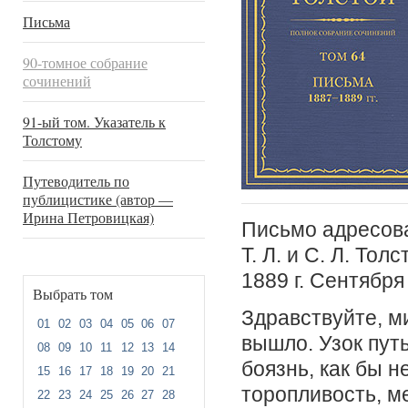
Письма
90-томное собрание
сочинений
91-ый том. Указатель к
Толстому
Путеводитель по
публицистике (автор —
Ирина Петровицкая)
Письмо адресов
T. Л. и C. Л. То
1889 г. Сентября 
Выбрать том
Здравствуйте, м
01
02
03
04
05
06
07
вышло. Узок пут
08
09
10
11
12
13
14
боязнь, как бы н
15
16
17
18
19
20
21
торопливость, 
22
23
24
25
26
27
28