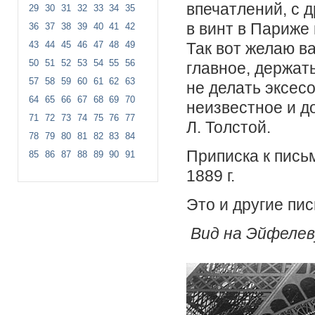
впечатлений, с 
29
30
31
32
33
34
35
в винт в Париже 
36
37
38
39
40
41
42
Так вот желаю ва
43
44
45
46
47
48
49
50
51
52
53
54
55
56
главное, держать
57
58
59
60
61
62
63
не делать эксесо
64
65
66
67
68
69
70
неизвестное и д
71
72
73
74
75
76
77
Л. Толстой.
78
79
80
81
82
83
84
Приписка к письм
85
86
87
88
89
90
91
1889 г.
Это и другие пис
Вид на Эйфелеву