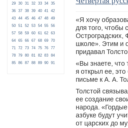
Четвертая русс
29
30
31
32
33
34
35
36
37
38
39
40
41
42
«Я хочу образов
43
44
45
46
47
48
49
50
51
52
53
54
55
56
для того, чтобы
57
58
59
60
61
62
63
Остроградских, 
64
65
66
67
68
69
70
школе». Этим и 
71
72
73
74
75
76
77
придавал Толсто
78
79
80
81
82
83
84
«Вы знаете, что 
85
86
87
88
89
90
91
я открыл ее, это
письме к А. А. Т
Толстой связыва
ее создание сво
народа. «Гордые 
азбуке будут учи
от царских до м