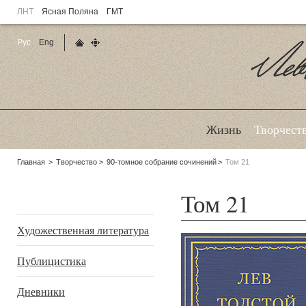
ЛНТ
Ясная Поляна
ГМТ
Рус
Eng
Главная страница
Карта сайта
Ле
Жизнь
Творчест
Родительские
Главная
Творчество
90-томное собрание сочинений
Том 21
страницы:
Том 21
Подразделы
Художественная литература
Публицистика
Дневники