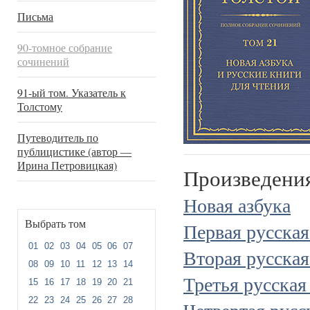
Письма
90-томное собрание
сочинений
91-ый том. Указатель к
Толстому
Путеводитель по
публицистике (автор —
Ирина Петровицкая)
Произведени
Новая азбука
Выбрать том
Первая русская
01
02
03
04
05
06
07
Вторая русская
08
09
10
11
12
13
14
Третья русская
15
16
17
18
19
20
21
22
23
24
25
26
27
28