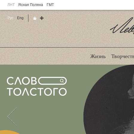
ЛНТ
Ясная Поляна
ГМТ
Рус
Eng
Главная страница
Карта сайта
Ле
Жизнь
Творчест
Назад