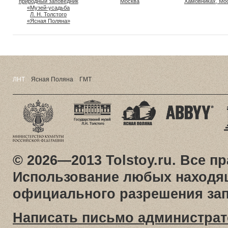
природный заповедник
Москва
Хамовниках, Мо
«Музей-усадьба
Л. Н. Толстого
«Ясная Поляна»
ЛНТ
Ясная Поляна
ГМТ
© 2026—2013 Tolstoy.ru. Все 
Использование любых находящ
официального разрешения за
Написать письмо администрат