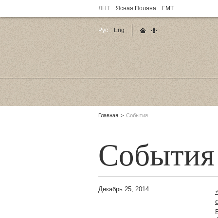
ЛНТ
Ясная Поляна
ГМТ
Рус
Eng
Главная страница
Карта сайта
Родительские
Главная
События
страницы:
События
Декабрь 25, 2014