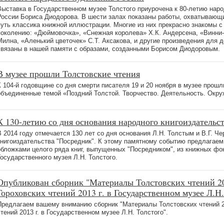
Выставка в Государственном музее Толстого приурочена к 80-летию нар
России Бориса Диодорова. В шести залах показаны работы, охватывающи
путь классика книжной иллюстрации. Многие из них прекрасно знакомы с
поколению: «Дюймовочка», «Снежная королева» Х.К. Андерсена, «Винни-П
Милна, «Аленький цветочек» С.Т. Аксакова, и другие произведения для 
связаны в нашей памяти с образами, созданными Борисом Диодоровым.
В музее прошли Толстовские чтения
К 104-й годовщине со дня смерти писателя 19 и 20 ноября в музее прошл
объединенные темой «Поздний Толстой. Творчество. Деятельность. Окру
К 130-летию со дня основания народного книгоиздательс
В 2014 году отмечается 130 лет со дня основания Л.Н. Толстым и В.Г. Ч
книгоиздательства "Посредник". К этому памятному событию предлагаем
обложками целого ряда книг, выпущенных "Посредником", из книжных фо
Государственного музея Л.Н. Толстого.
Опубликован сборник "Материалы Толстовских чтений 20
Гороховских чтений 2013 г. в Государственном музее Л.Н.
Предлагаем вашему вниманию сборник "Материалы Толстовских чтений 20
чтений 2013 г. в Государственном музее Л.Н. Толстого".