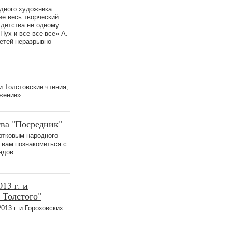
одного художника
е весь творческий
 детства не одному
ух и все-все-все» А.
детей неразрывно
и Толстовские чтения,
жение».
тва "Посредник"
ертковым народного
 вам познакомиться с
ндов
13 г. и
 Толстого"
13 г. и Гороховских