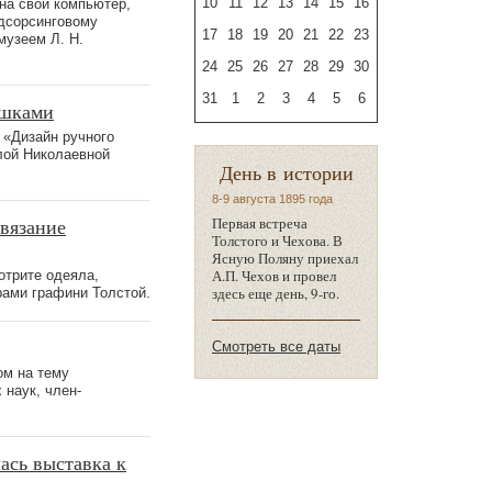
10
11
12
13
14
15
16
 на свой компьютер,
дсорсинговому
17
18
19
20
21
22
23
музеем Л. Н.
24
25
26
27
28
29
30
31
1
2
3
4
5
6
ушками
 «Дизайн ручного
лой Николаевной
День в истории
8-9 августа 1895 года
 вязание
Первая встреча
Толстого и Чехова. В
Ясную Поляну приехал
А.П. Чехов и провел
отрите одеяла,
здесь еще день, 9-го.
рами графини Толстой.
Смотреть все даты
ом на тему
 наук, член-
ась выставка к