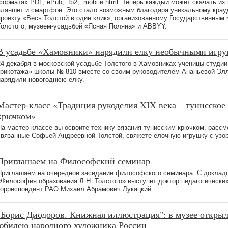
форматах PDF, ePub, .fb2, .mobi и html. Теперь каждый может скачать их
планшет и смартфон. Это стало возможным благодаря уникальному крау
проекту «Весь Толстой в один клик», организованному Государственным 
Толстого, музеем-усадьбой «Ясная Поляна» и ABBYY.
В усадьбе «Хамовники» нарядили елку необычными игр
24 декабря в московской усадьбе Толстого в Хамовниках ученицы студии
трикотажа» школы № 810 вместе со своим руководителем Ананьевой Эл
нарядили новогоднюю елку.
Мастер-класс «Традиция рукоделия XIX века – тунисское
крючком»
На мастер-классе вы освоите технику вязания тунисским крючком, рассм
связанные Софьей Андреевной Толстой, свяжете елочную игрушку с узо
Приглашаем на Философский семинар
Приглашаем на очередное заседание философского семинара. С доклад
«Философия образования Л.Н. Толстого» выступит доктор педагогических
корреспондент РАО Михаил Абрамович Лукацкий.
"Борис Диодоров. Книжная иллюстрация": в музее открыл
юбилею народного художника России