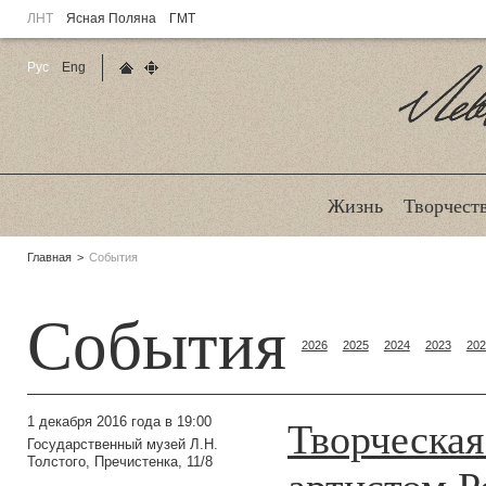
ЛНТ
Ясная Поляна
ГМТ
Рус
Eng
Главная страница
Карта сайта
Ле
Жизнь
Творчест
Родительские
Главная
События
страницы:
События
2026
2025
2024
2023
202
Творческая
1 декабря 2016 года в 19:00
Государственный музей Л.Н.
Толстого, Пречистенка, 11/8
артистом Р