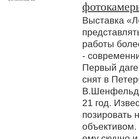
фотокамер
Выставка «Л
представлят
работы боле
- современн
Первый даге
снят в Петер
В.Шенфельдт
21 год. Изве
позировать 
объективом.
ему скучно и