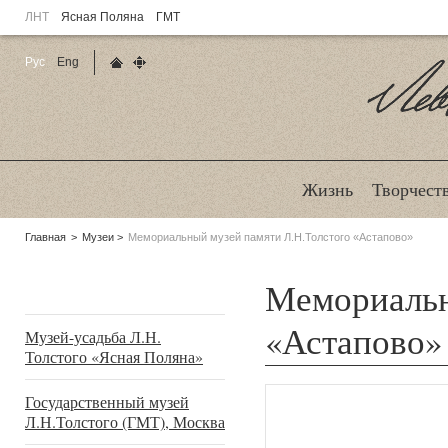
ЛНТ
Ясная Поляна
ГМТ
Рус
Eng
Главная страница
Карта сайта
Ле
Жизнь
Творчест
Родительские
Главная
Музеи
Мемориальный музей памяти Л.Н.Толстого «Астапово»
страницы:
Мемориальн
Подразделы
«Астапово» 
Музей-усадьба Л.Н.
Толстого «Ясная Поляна»
Государственный музей
Л.Н.Толстого (ГМТ), Москва