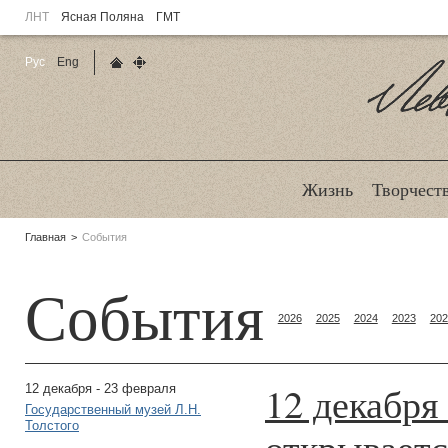
ЛНТ
Ясная Поляна
ГМТ
Рус
Eng
Главная страница
Карта сайта
Ле
Жизнь
Творчест
Родительские
Главная
События
страницы:
События
2026
2025
2024
2023
202
12 декабря
12 декабря - 23 февраля
Государственный музей Л.Н.
Толстого
открывает