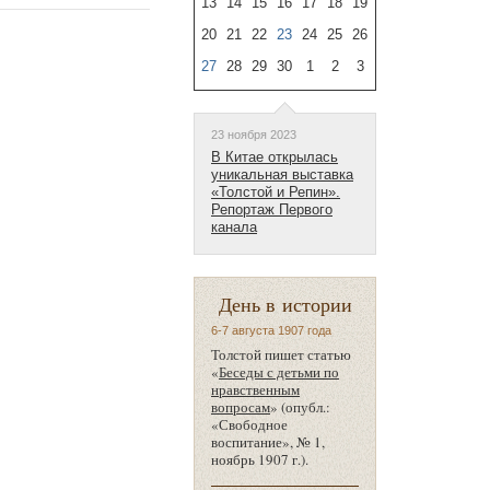
13
14
15
16
17
18
19
20
21
22
23
24
25
26
27
28
29
30
1
2
3
23 ноября 2023
В Китае открылась
уникальная выставка
«Толстой и Репин».
Репортаж Первого
канала
День в истории
6-7 августа 1907 года
Толстой пишет статью
«
Беседы с детьми по
нравственным
вопросам
» (опубл.:
«Свободное
воспитание», № 1,
ноябрь 1907 г.).