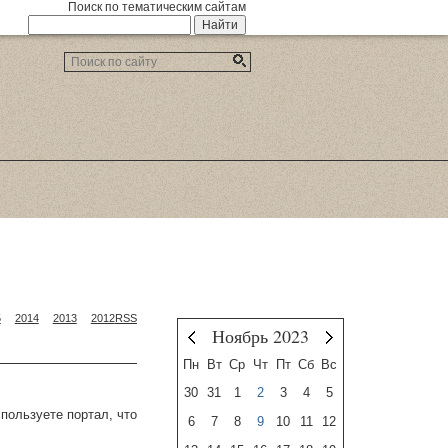
Поиск по тематическим сайтам
5
2014
2013
2012
RSS
Ноябрь 2023
Октябрь
Декабрь
Пн
Вт
Ср
Чт
Пт
Сб
Вс
30
31
1
2
3
4
5
пользуете портал, что
6
7
8
9
10
11
12