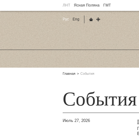
ЛНТ
Ясная Поляна
ГМТ
Рус
Eng
Главная страница
Карта сайта
Родительские
Главная
События
страницы:
События
Июль 27, 2026