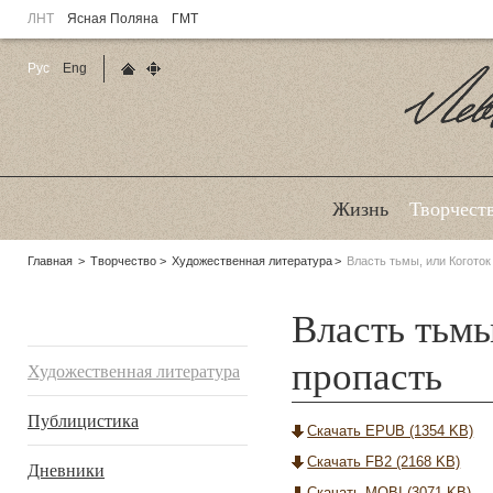
ЛНТ
Ясная Поляна
ГМТ
Рус
Eng
Главная страница
Карта сайта
Ле
Жизнь
Творчест
Родительские
Главная
Творчество
Художественная литература
Власть тьмы, или Коготок
страницы:
Власть тьмы
Подразделы
пропасть
Художественная литература
Публицистика
Скачать EPUB (1354 KB)
Скачать FB2 (2168 KB)
Дневники
Скачать MOBI (3071 KB)