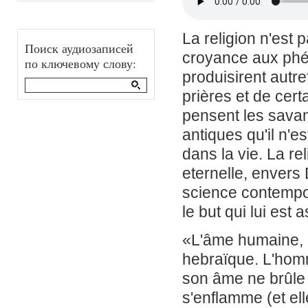
La religion n'est 
Поиск аудиозаписей
croyance aux phé
по ключевому слову:
produisirent autre
prières et de cert
pensent les savant
antiques qu'il n'
dans la vie. La re
eternelle, envers 
science contempor
le but qui lui est 
«L'âme humaine, c
hebraïque. L'homm
son âme ne brûle 
s'enflamme (et el