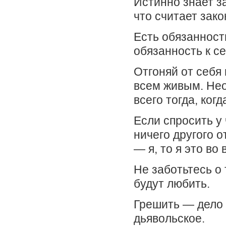
Истинно знает за
что считает зако
Есть обязанности
обязанность к се
Отгоняй от себя 
всем живым. Нео
всего тогда, ког
Если спросить у 
ничего другого от
— я, то я это во 
Не заботьтесь о 
будут любить.
Грешить — дело 
дьявольское.