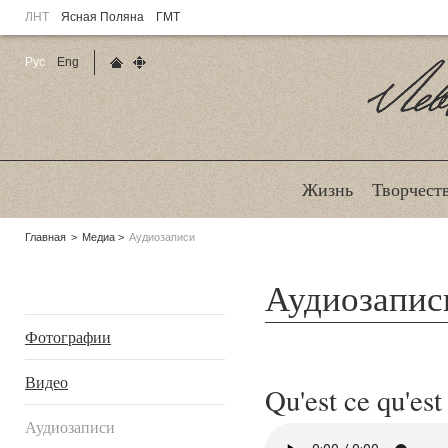
ЛНТ
Ясная Поляна
ГМТ
Рус
Eng
Главная страница
Карта сайта
Ле
Жизнь
Творчест
Родительские
Главная
Медиа
Аудиозаписи
страницы:
Аудиозапис
Подразделы
Страницы:
Фотографии
Видео
Qu'est ce qu'est
Аудиозаписи