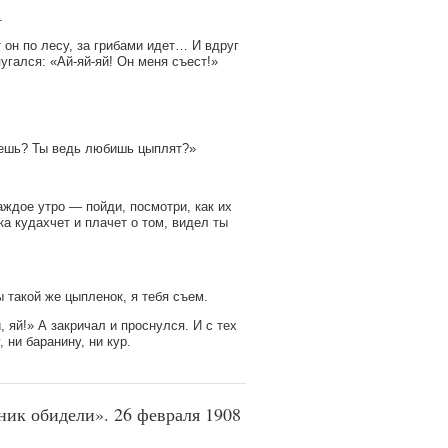
.
т он по лесу, за грибами идет… И вдруг
угался: «Ай-яй-яй! Он меня съест!»
лаешь? Ты ведь любишь цыплят?»
аждое утро — пойди, посмотри, как их
тка кудахчет и плачет о том, видел ты
ы такой же цыпленок, я тебя съем.
, яй!» А закричал и проснулся. И с тех
 ни баранину, ни кур.
ник обидели». 26 февраля 1908