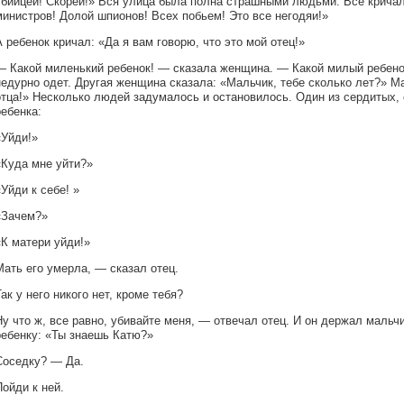
убийцей! Скорей!» Вся улица была полна страшными людьми. Все кричал
министров! Долой шпионов! Всех побьем! Это все негодяи!»
А ребенок кричал: «Да я вам говорю, что это мой отец!»
— Какой миленький ребенок! — сказала женщина. — Какой милый ребено
недурно одет. Другая женщина сказала: «Мальчик, тебе сколько лет?» М
отца!» Несколько людей задумалось и остановилось. Один из сердитых, 
ребенка:
«Уйди!»
«Куда мне уйти?»
«Уйди к себе! »
«Зачем?»
«К матери уйди!»
Мать его умерла, — сказал отец.
Так у него никого нет, кроме тебя?
Ну что ж, все равно, убивайте меня, — отвечал отец. И он держал мальчи
ребенку: «Ты знаешь Катю?»
Соседку? — Да.
Пойди к ней.