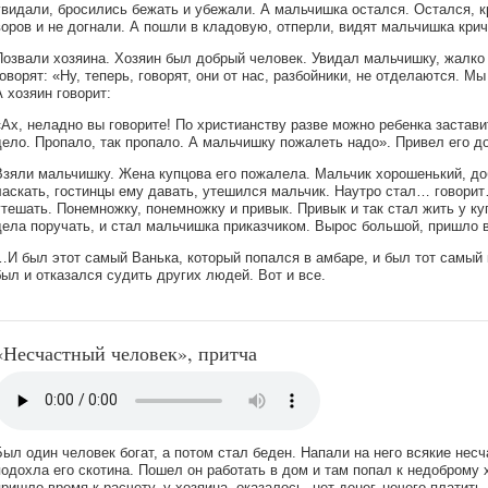
увидали, бросились бежать и убежали. А мальчишка остался. Остался, 
воров и не догнали. А пошли в кладовую, отперли, видят мальчишка кричи
Позвали хозяина. Хозяин был добрый человек. Увидал мальчишку, жалко 
говорят: «Ну, теперь, говорят, они от нас, разбойники, не отделаются. М
А хозяин говорит:
«Ах, неладно вы говорите! По христианству разве можно ребенка застави
дело. Пропало, так пропало. А мальчишку пожалеть надо». Привел его д
Взяли мальчишку. Жена купцова его пожалела. Мальчик хорошенький, доб
ласкать, гостинцы ему давать, утешился мальчик. Наутро стал… говорит
утешать. Понемножку, понемножку и привык. Привык и так стал жить у ку
дела поручать, и стал мальчишка приказчиком. Вырос большой, пришло 
…И был этот самый Ванька, который попался в амбаре, и был тот самый
был и отказался судить других людей. Вот и все.
«Несчастный человек», притча
Был один человек богат, а потом стал беден. Напали на него всякие несч
подохла его скотина. Пошел он работать в дом и там попал к недоброму х
пришло время к расчету, у хозяина, оказалось, нет денег, нечего платить