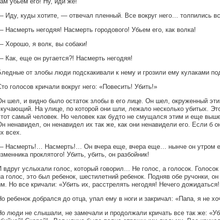
там убьем его! Ну, иди же!
— Иду, куды хотите, — отвечал пленный. Все вокруг него… толпились вс
— Насмерть негодяя! Насмерть городового! Убьем его, как волка!
— Хорошо, я волк, вы собаки!
— Как, еще он ругается?! Насмерть негодяя!
Бледные от злобы люди подскакивали к нему и грозили ему кулаками по
Сто голосов кричали вокруг него: «Повесить! Убить!»
Он шел, и видно было остаток злобы в его лице. Он шел, окруженный эт
скучающий. На улице, по которой они шли, лежало несколько убитых. Это
этот самый человек. Но человек как будто не смущался этим и еще выше
Он ненавидел, он ненавидел их так же, как они ненавидели его. Если б 
их всех.
— Насмерть!… Насмерть!… Он вчера еще, вчера еще… нынче он утром е
изменника проклятого! Убить, убить, он разбойник!
И вдруг услыхали голос, который говорил… Не голос, а голосок. Голосок
на голос, это был ребенок, шестилетний ребенок. Подняв обе ручонки, о
им. Но все кричали: «Убить их, расстрелять негодяя! Нечего дожидаться!
Но ребенок добрался до отца, упал ему в ноги и закричал: «Папа, я не х
Но люди не слышали, не замечали и продолжали кричать все так же: «Уби