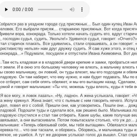
Собрался раз в уездном городе суд присяжных… Был один купец Иван А
человек. Его выбрали присяж… старшиною присяжных. Вот когда присягн
Привели вора, конокрада. Только хотели начать судить его, вдруг стари
я, господин судья, судить. Увольте!» Удивился судья, говорит: «Отчего?»
стал старичок плакать. Все удивились, стали спрашивать, а он говорит: «
христианству нельзя» нам друг дружку судить. Я сам хуже этого, и отец 
конокрада…» Подумали, посудили и отпустили Ивана Акимовича. Вот дело
…Там есть кладовая и в кладовой двери крепкие и замки, пробраться нель
от земли. И в окно это большому человеку не влезть, а мальчику влезть
ты свово мальчишку, он ловкий, он туды влезет, мы его подсодим и обвя
кладовую. Он там наберет, что ему нужно, и нам будет подавать. Мы по 
все отберет, сам себя опять обвяжет, и мы его вытащим назад. Сделаем
домой и говорит мальчишке: «Ты что, можешь туды влезть, куды я тебе 
«Я все могу, я ловок лазать». «Ну, ладно». А жена услыхала, говорит: «Ч
на жену крикнул. Жена знает, что с пьяным с ним говорить нечего. Испуг
одел, повел его с собой. Пришли они, как уговорились. Пошли они… дож
кладовой. Подошли туды и сделали все, как решено было. Мальчишка лов
кладовую спустился и стал там отбирать. Какие шубы, какие получше вещ
завязывал, а они вытаскивали. Потом повытаскали столько, что уж до… д
мальчишке: «Теперь обвязывай себя, мы тебя вытащим». Обвязался мальч
веревка-то… что они таскали, и оборвись. Оборвись, и мальчишка туды и
мягкое, не ушибся. А тут же дворник услыхал голос да вышел. Стал спр