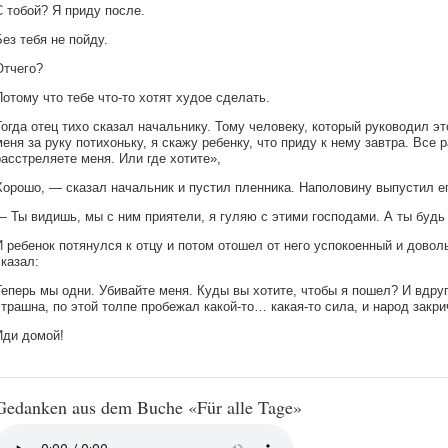
С тобой? Я приду после.
Без тебя не пойду.
Отчего?
Потому что тебе что-то хотят худое сделать.
Тогда отец тихо сказал начальнику. Тому человеку, который руководил э
меня за руку потихоньку, я скажу ребенку, что приду к нему завтра. Все р
расстреляете меня. Или где хотите»,
Хорошо, — сказал начальник и пустил пленника. Наполовину выпустил его
— Ты видишь, мы с ним приятели, я гуляю с этими господами. А ты будь
И ребенок потянулся к отцу и потом отошел от него успокоенный и доволь
сказал:
Теперь мы одни. Убивайте меня. Куды вы хотите, чтобы я пошел? И вдруг
страшна, по этой толпе пробежал какой-то… какая-то сила, и народ закри
Иди домой!
Gedanken aus dem Buche «Für alle Tage»