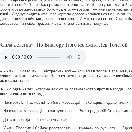
все, что на себе было. Так прожился, что не на что было купить лаптей, 
дороге и стал жаловаться богу. «За что, — говорит, — мне такие несчаст
меня!» И вдруг видит-мимо него идет по дороге человек без ног, на одни
одеться, нечего обуться, нече… а ноги есть. А у этого и ног нет. Стало 
жаловаться, и пошел домой, и стал стараться жить получше.
«Сила детства». По Виктору Гюго изложил Лев Толстой
— Убить!… Повесить!… Застрелить его! — кричали в толпе. Страшная, б
женщин окружала человека. Человек шел среди ней, высокий, спокойны
как и сама толпа.
Он был один из тех, которые воюют за правительство против народа. Его
тащили сами не зная куда.
— Насмерть!… Насмерть!… Убить мерзавца! — Женщина подскочила к нем
— На колени, мерзавец! — крикнула она. — Это городовой! Он стрелял п
— Да, это правда, — отвечал человек.
— Убить! Повесить! Сейчас расстрелять! — кричали вокруг него. — Здесь