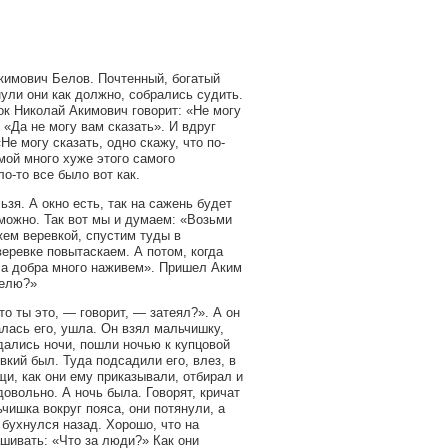
кимович Белов. Почтенный, богатый
ули они как должно, собрались судить.
чок Николай Акимович говорит: «Не могу
 «Да не могу вам сказать». И вдруг
Не могу сказать, одно скажу, что по-
мой много хуже этого самого
-то все было вот как.
зя. А окно есть, так на сажень будет
 можно. Так вот мы и думаем: «Возьми
жем веревкой, спустим туды в
веревке повытаскаем. А потом, когда
, а добра много наживем». Пришел Аким
велю?»
то ты это, — говорит, — затеял?». А он
алась его, ушла. Он взял мальчишку,
дались ночи, пошли ночью к купцовой
кий был. Туда подсадили его, влез, в
и, как они ему приказывали, отбирал и
овольно. А ночь была. Говорят, кричат
ишка вокруг пояса, они потянули, а
 бухнулся назад. Хорошо, что на
ашивать: «Что за люди?» Как они