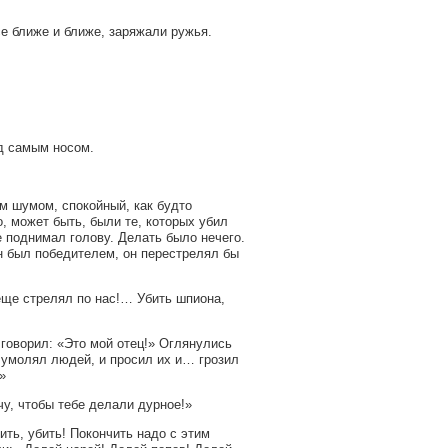
е ближе и ближе, заряжали ружья.
д самым носом.
им шумом, спокойный, как будто
, может быть, были те, которых убил
 поднимал голову. Делать было нечего.
он был победителем, он перестрелял бы
ще стрелял по нас!… Убить шпиона,
 говорил: «Это мой отец!» Оглянулись
н умолял людей, и просил их и… грозил
»
очу, чтобы тебе делали дурное!»
ть, убить! Покончить надо с этим