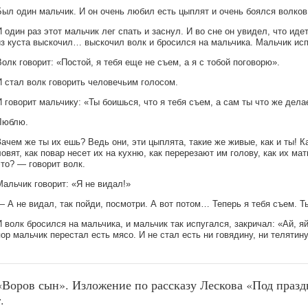
Был один мальчик. И он очень любил есть цыплят и очень боялся волков
И один раз этот мальчик лег спать и заснул. И во сне он увидел, что иде
из куста выскочил… выскочил волк и бросился на мальчика. Мальчик исп
Волк говорит: «Постой, я тебя еще не съем, а я с тобой поговорю».
И стал волк говорить человечьим голосом.
И говорит мальчику: «Ты боишься, что я тебя съем, а сам ты что же де
Люблю.
Зачем же ты их ешь? Ведь они, эти цыплята, такие же живые, как и ты! К
ловят, как повар несет их на кухню, как перерезают им голову, как их ма
это? — говорит волк.
Мальчик говорит: «Я не видал!»
— А не видал, так пойди, посмотри. А вот потом… Теперь я тебя съем. Т
И волк бросился на мальчика, и мальчик так испугался, закричал: «Ай, яй
пор мальчик перестал есть мясо. И не стал есть ни говядину, ни телятину,
«Воров сын». Изложение по рассказу Лескова «Под празд
.