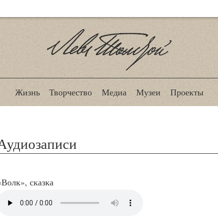
Лев Толстой
Жизнь
Творчество
Медиа
Музеи
Проекты
Аудиозаписи
«Волк», сказка