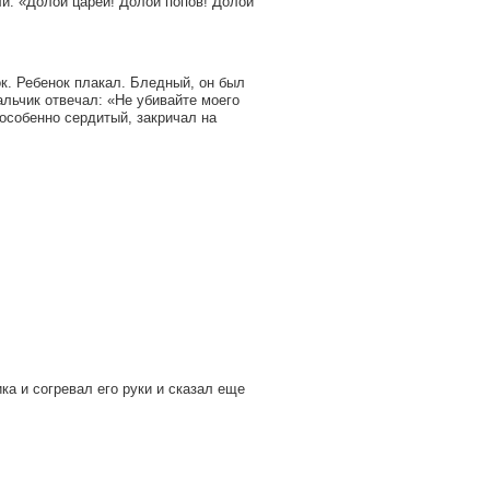
и: «Долой царей! Долой попов! Долой
к. Ребенок плакал. Бледный, он был
альчик отвечал: «Не убивайте моего
особенно сердитый, закричал на
ка и согревал его руки и сказал еще