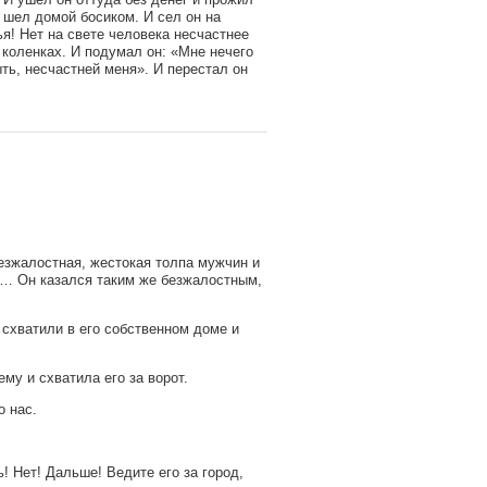
и шел домой босиком. И сел он на
ья! Нет на свете человека несчастнее
х коленках. И подумал он: «Мне нечего
быть, несчастней меня». И перестал он
езжалостная, жестокая толпа мужчин и
й… Он казался таким же безжалостным,
 схватили в его собственном доме и
у и схватила его за ворот.
о нас.
! Нет! Дальше! Ведите его за город,