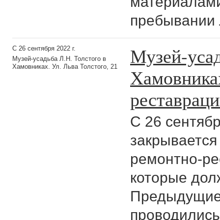
материалам
пребывании 
Музей-усад
С 26 сентября 2022 г.
Музей-усадьба Л.Н. Толстого в
Хамовниках. Ул. Льва Толстого, 21
Хамовниках
реставрац
С 26 сентябр
закрывается 
ремонтно-ре
которые долж
Предыдущие
проводились 