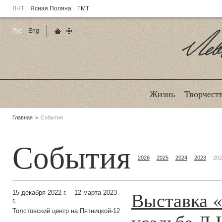
ЛНТ
Ясная Поляна
ГМТ
Рус
Eng
Главная страница
Карта сайта
Ле
Жизнь
Творчест
Родительские
Главная
События
страницы:
События
2026
2025
2024
2023
202
Выставка «
15 декабря 2022 г. – 12 марта 2023
г.
Толстовский центр на Пятницкой-12
усадьбе Л.