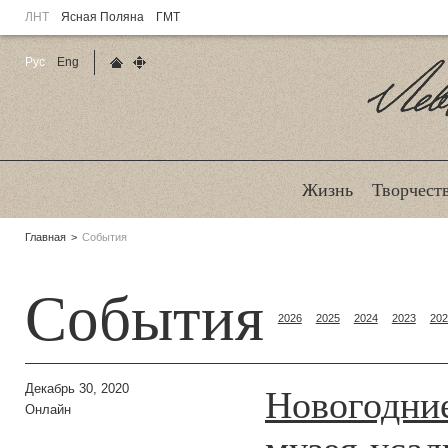
ЛНТ
Ясная Поляна
ГМТ
Рус
Eng
Главная страница
Карта сайта
Ле
Жизнь
Творчест
Родительские
Главная
События
страницы:
События
2026
2025
2024
2023
202
Новогодни
Декабрь 30, 2020
Онлайн
музея-усад