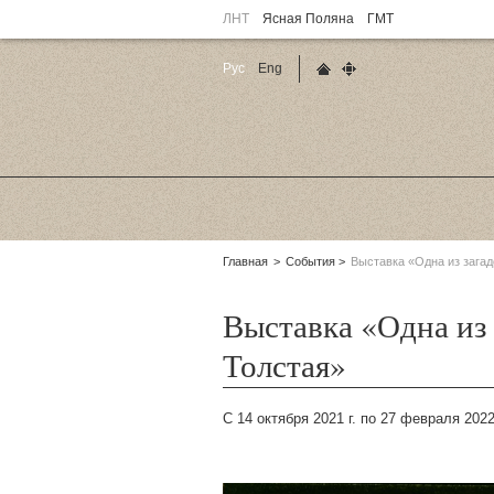
ЛНТ
Ясная Поляна
ГМТ
Рус
Eng
Главная страница
Карта сайта
Родительские
Главная
События
Выставка «Одна из загад
страницы:
Выставка «Одна из
Толстая»
С 14 октября 2021 г. по 27 февраля 2022