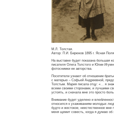
М.Л. Толстая.
Автор: П.И. Бирюков 1895 г. Ясная Поля
На выставке будет показана большая к
писателя Олега Толстого и Юлии Игумн
фотоснимки ее авторства.
Посетители узнают об отношении брать
с матерью – Софьей Андреевной, предс
Толстым. Мария писала отцу: «… я знаю
всеми своими сторонами, и лучшими сво
устоять, и сначала мне это просто боль
Внимание будет уделено и влюбленност
относился к ухаживаниям молодых люде
будто и жестокое, неестественное мне 
меня щемит совесть, когда я думаю об 