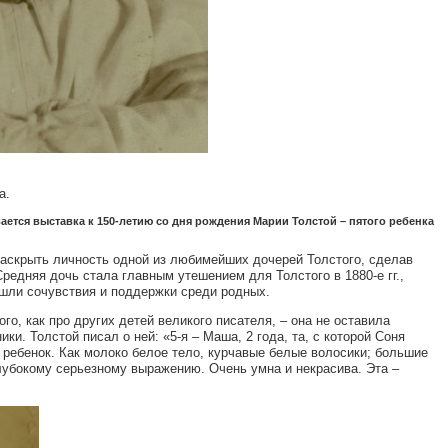
а.
ается выставка к 150-летию со дня рождения Марии Толстой – пятого ребенка
аскрыть личность одной из любимейших дочерей Толстого, сделав
Средняя дочь стала главным утешением для Толстого в 1880-е гг.,
ашли сочувствия и поддержки среди родных.
го, как про других детей великого писателя, – она не оставила
ки. Толстой писал о ней: «5-я – Маша, 2 года, та, с которой Соня
 ребенок. Как молоко белое тело, курчавые белые волосики; большие
глубокому серьезному выражению. Очень умна и некрасива. Эта –