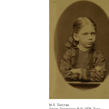
М.Л. Толстая.
Автор: Ходасевич Ф.И. 1878. Тула