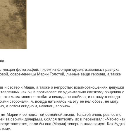
на.
оллекция фотографий, писем из фондов музея, живопись правнука
овой, современницы Марии Толстой, личные вещи героини, а также
ев и сестер к Маше, а также о непростых взаимоотношениях девушки
тавленных как бы в противовес ее удивительно близкому общению с
, что мама меня не любит и никогда не любила, и потому я всегда
ими сторонами, я, всегда натыкаясь на эту ее нелюбовь, не могу
но, а потом обидно и, наконец, злобно».
ям Марии и ее недолгой семейной жизни. Толстой очень ревностно
й за своими дочерьми, боялся потерять их и переживал: «Что-то как
представляется, если бы она (Мария) теперь вышла замуж. Как будто
этом».