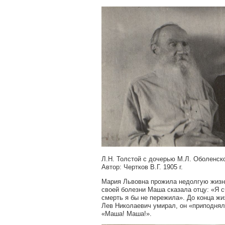
Л.Н. Толстой с дочерью М.Л. Оболенск
Автор: Чертков В.Г. 1905 г.
Мария Львовна прожила недолгую жизнь 
своей болезни Маша сказала отцу: «Я сч
смерть я бы не пережила». До конца жи
Лев Николаевич умирал, он «приподнял
«Маша! Маша!».