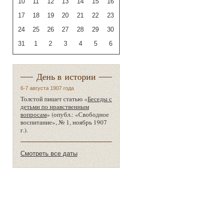
10
11
12
13
14
15
16
17
18
19
20
21
22
23
24
25
26
27
28
29
30
31
1
2
3
4
5
6
День в истории
6-7 августа 1907 года
Толстой пишет статью «
Беседы с
детьми по нравственным
вопросам
» (опубл.: «Свободное
воспитание», № 1, ноябрь 1907
г.).
Смотреть все даты