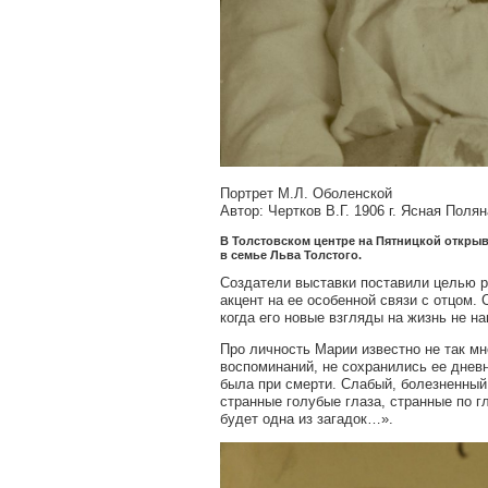
Портрет М.Л. Оболенской
Автор: Чертков В.Г. 1906 г. Ясная Полян
В Толстовском центре на Пятницкой открыв
в семье Льва Толстого.
Создатели выставки поставили целью р
акцент на ее особенной связи с отцом. 
когда его новые взгляды на жизнь не н
Про личность Марии известно не так мно
воспоминаний, не сохранились ее дневни
была при смерти. Слабый, болезненный
странные голубые глаза, странные по 
будет одна из загадок…».