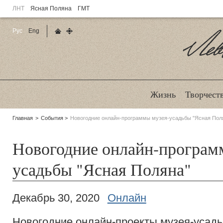
ЛНТ
Ясная Поляна
ГМТ
Рус
Eng
Главная страница
Карта сайта
Ле
Жизнь
Творчест
Родительские
Главная
События
Новогодние онлайн-программы музея-усадьбы "Ясная Пол
страницы:
Новогодние онлайн-програм
усадьбы "Ясная Поляна"
Декабрь 30, 2020
Онлайн
Новогодние онлайн-проекты музея-усад