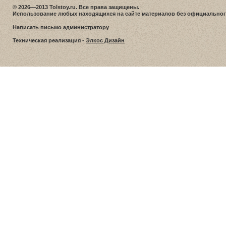
© 2026—2013 Tolstoy.ru. Все права защищены.
Использование любых находящихся на сайте материалов без официальног
Написать письмо администратору
Техническая реализация -
Элкос Дизайн