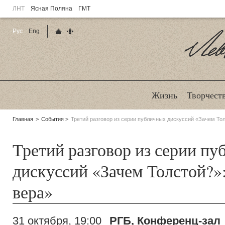
ЛНТ
Ясная Поляна
ГМТ
Рус
Eng
Главная страница
Карта сайта
Ле
Жизнь
Творчест
Родительские
Главная
События
Третий разговор из серии публичных дискуссий «Зачем Тол
страницы:
Третий разговор из серии п
дискуссий «Зачем Толстой?»
вера»
31 октября, 19:00
РГБ, Конференц-зал