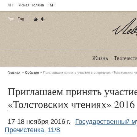
ЛНТ
Ясная Поляна
ГМТ
Рус
Eng
Главная страница
Карта сайта
Ле
Жизнь
Творчест
Родительские
Главная
События
Приглашаем принять участие в очередных «Толстовских чт
страницы:
Приглашаем принять участие
«Толстовских чтениях» 2016 
17-18 ноября 2016 г.
Государственный му
Пречистенка, 11/8