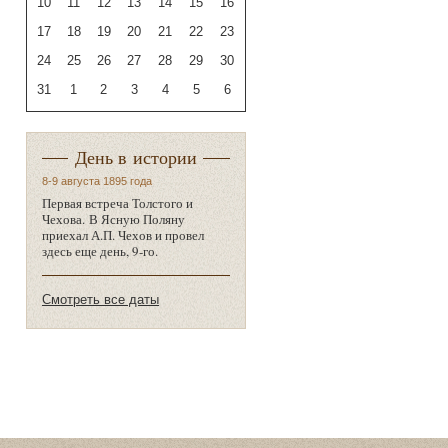
10
11
12
13
14
15
16
17
18
19
20
21
22
23
24
25
26
27
28
29
30
31
1
2
3
4
5
6
День в истории
8-9 августа 1895 года
Первая встреча Толстого и
Чехова. В Ясную Поляну
приехал А.П. Чехов и провел
здесь еще день, 9-го.
Смотреть все даты