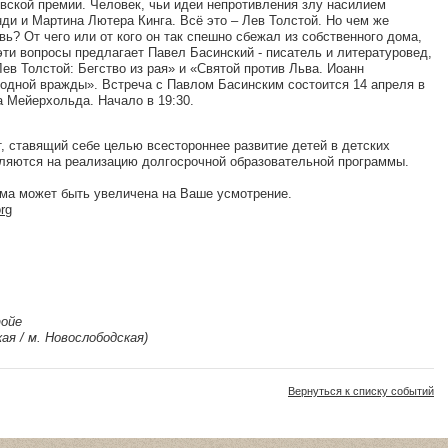
евской премии. Человек, чьи идеи непротивления злу насилием
ди и Мартина Лютера Кинга. Всё это – Лев Толстой. Но чем же
вь? От чего или от кого он так спешно сбежал из собственного дома,
ти вопросы предлагает Павел Басинский - писатель и литературовед,
Лев Толстой: Бегство из рая» и «Святой против Льва. Иоанн
 одной вражды». Встреча с Павлом Басинским состоится 14 апреля в
 Мейерхольда. Начало в 19:30.
кт, ставящий себе целью всестороннее развитие детей в детских
ляются на реализацию долгосрочной образовательной программы.
мма может быть увеличена на Ваше усмотрение.
rg
фойе
ая / м. Новослободская)
Вернуться к списку событий