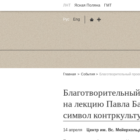
ЛНТ
Ясная Поляна
ГМТ
Рус
Eng
Главная страница
Карта сайта
Родительские
Главная
События
Благотворительный проек
страницы:
Благотворительный
на лекцию Павла Б
символ контркульт
14 апреля
Центр им. Вс. Мейерхоль