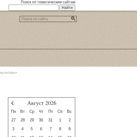
Поиск по тематическим сайтам
тркультуры»
Август 2026
Июль
Пн
Вт
Ср
Чт
Пт
Сб
Вс
27
28
29
30
31
1
2
3
4
5
6
7
8
9