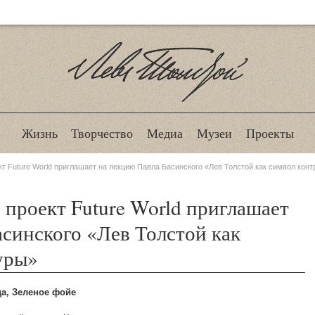
Лев Толстой
Жизнь
Творчество
Медиа
Музеи
Проекты
т Future World приглашает на лекцию Павла Басинского «Лев Толстой как символ кон
 проект Future World приглашает
асинского «Лев Толстой как
уры»
да, Зеленое фойе