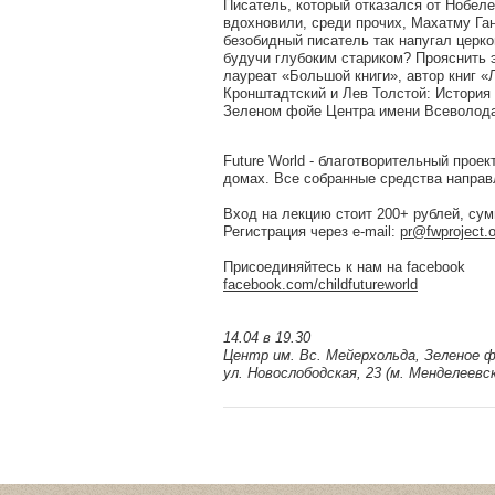
Писатель, который отказался от Нобел
вдохновили, среди прочих, Махатму Ган
безобидный писатель так напугал церко
будучи глубоким стариком? Прояснить э
лауреат «Большой книги», автор книг «
Кронштадтский и Лев Толстой: История
Зеленом фойе Центра имени Всеволода
Future World - благотворительный прое
домах. Все собранные средства направ
Вход на лекцию стоит 200+ рублей, су
Регистрация через e-mail:
pr@fwproject.o
Присоединяйтесь к нам на facebook
facebook.com/childfutureworld
14.04 в 19.30
Центр им. Вс. Мейерхольда, Зеленое 
ул. Новослободская, 23 (м. Менделеевск