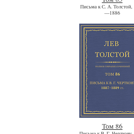
Письма к С. А. Толстой,
—1886
Том 86
Письма к В. Г. Черткову,