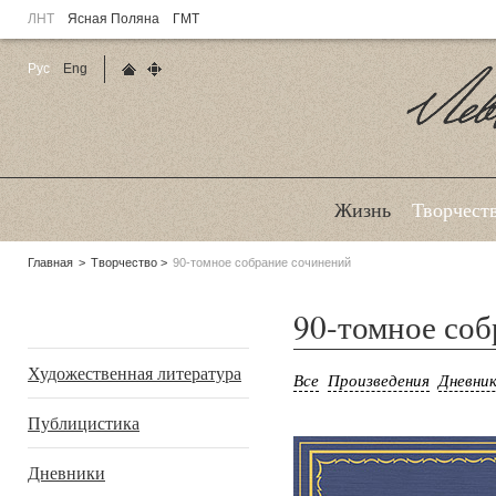
ЛНТ
Ясная Поляна
ГМТ
Рус
Eng
Главная страница
Карта сайта
Ле
Жизнь
Творчест
Родительские
Главная
Творчество
90-томное собрание сочинений
страницы:
90-томное соб
Подразделы
Художественная литература
Все
Произведения
Дневни
Публицистика
Дневники