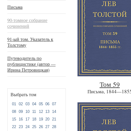
Письма
90-томное собрание
сочинений
91-ый том. Указатель к
Толстому
Путеводитель по
публицистике (автор —
Ирина Петровицкая)
Том 59
Письма, 1844—185
Выбрать том
01
02
03
04
05
06
07
08
09
10
11
12
13
14
15
16
17
18
19
20
21
22
23
24
25
26
27
28